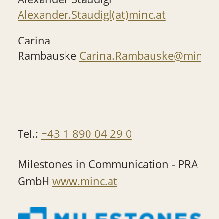
Alexander.Staudigl(at)minc.at
Carina
Rambauske
Carina.Rambauske
@minc.a
Tel.:
+43 1 890 04 29 0
Milestones in Communication - PRA
GmbH
www.minc.at