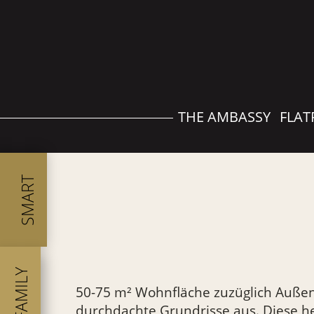
THE AMBASSY
FLAT
SMART
FAMILY
50-75 m² Wohnfläche zuzüglich Auße
durchdachte Grundrisse aus. Diese h