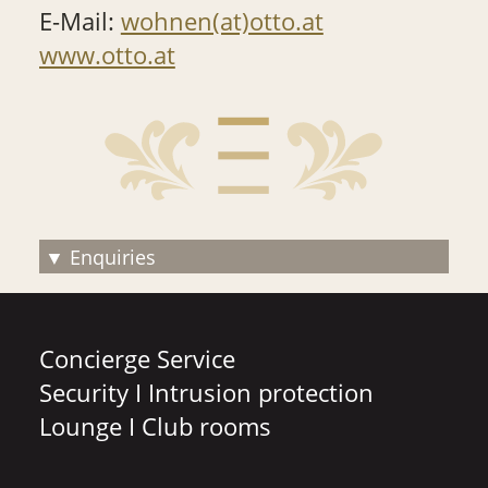
E-Mail:
wohnen(at)otto.at
www.otto.at
Enquiries
Concierge Service
Security I Intrusion protection
Lounge I Club rooms