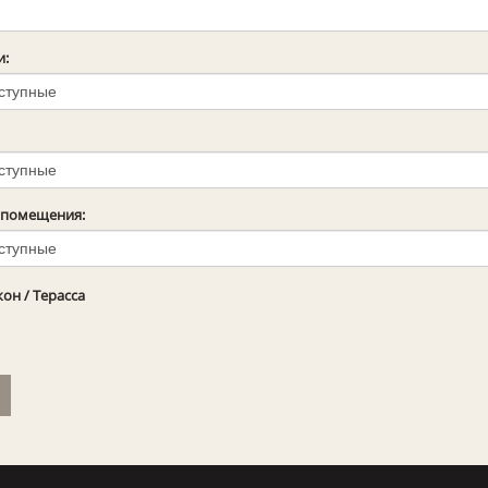
и:
 помещения:
он / Терасса